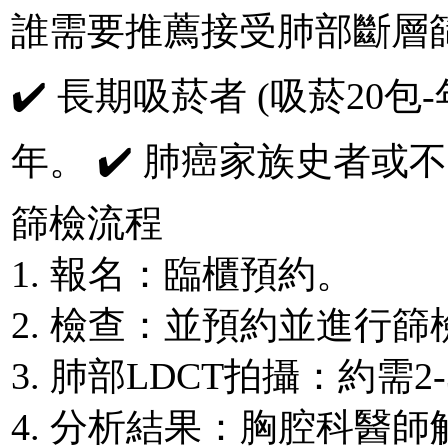
誰需要推薦接受肺部斷層篩檢
✔️ 長期吸菸者 (吸菸20包
年。 ✔️ 肺癌家族史者
篩檢流程
1. 報名：臨櫃預約。
2. 檢查：並預約並進行篩
3. 肺部LDCT拍攝：約需
4. 分析結果：胸腔科醫