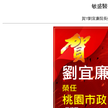
敏盛醫
賀!!劉宜廉院